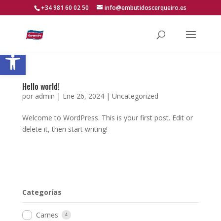
Skip
+34 981 60 02 50
info@embutidoscerqueiro.es
to
content
Abrir barra de herramientas
Hello world!
por
admin
|
Ene 26, 2024
|
Uncategorized
Welcome to WordPress. This is your first post. Edit or
delete it, then start writing!
Categorías
Carnes
4