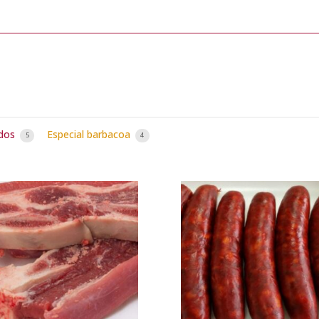
idos
Especial barbacoa
5
4